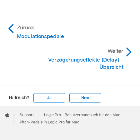
Zurück
Modulationspedale
Weiter
Verzögerungseffekte (Delay) –
Übersicht
Hilfreich?
Ja
Nein
Apple
Footer

Support
Logic Pro – Benutzerhandbuch für den Mac
Apple
Pitch-Pedale in Logic Pro für Mac