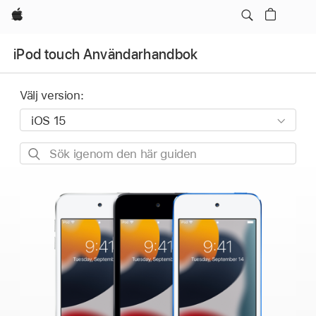
Apple
iPod touch Användarhandbok
Välj version:
Sök
igenom
den
här
guiden