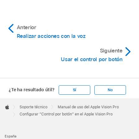
Anterior
Realizar acciones con la voz
Siguiente
Usar el control por botón
¿Te ha resultado útil?
Sí
No
Apple
Footer

Soporte técnico
Manual de uso del Apple Vision Pro
Apple
Configurar “Control por botón” en el Apple Vision Pro
España