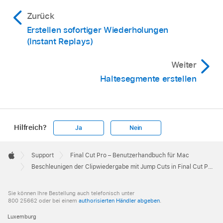
Zurück
Erstellen sofortiger Wiederholungen
(Instant Replays)
Weiter
Haltesegmente erstellen
Hilfreich?
Ja
Nein
Apple
Footer

Support
Final Cut Pro – Benutzerhandbuch für Mac
Apple
Beschleunigen der Clipwiedergabe mit Jump Cuts in Final Cut Pro für den Mac
Sie können Ihre Bestellung auch telefonisch unter
800 25662 oder bei einem
authorisierten Händler abgeben
.
Luxemburg