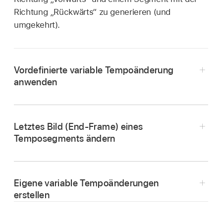
Richtung „Rückwärts“ zu generieren (und
umgekehrt).
Vordefinierte variable Tempoänderung
anwenden
Letztes Bild (End-Frame) eines
Temposegments ändern
Wähle in der Final Cut Pro-
Timeline
entweder
einen
Bereich
innerhalb eines Clips oder einen
Eigene variable Tempoänderungen
ganzen Clip aus, dessen Wiedergabetempo du
erstellen
variabel anpassen möchtest.
Führe einen der folgenden Schritte aus: