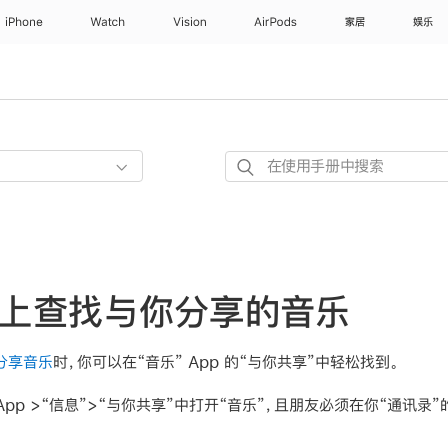
iPhone
Watch
Vision
AirPods
家居
娱乐
在
使
用
手
册
中
ne 上查找与你分享的音乐
搜
索
你分享音乐
时，你可以在“音乐” App 的“与你共享”中轻松找到。
App >“信息”>“与你共享”中打开“音乐”，且朋友必须在你“通讯录