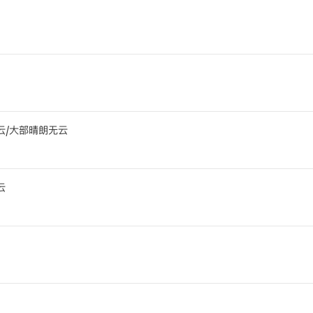
云/大部晴朗无云
云