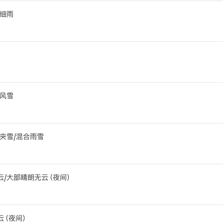
冻细雨
暴风雪
雨夹雪/混合雨雪
云/大部晴朗无云（夜间）
云（夜间）