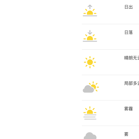
日出
日落
晴朗无
局部多
雾霾
雾