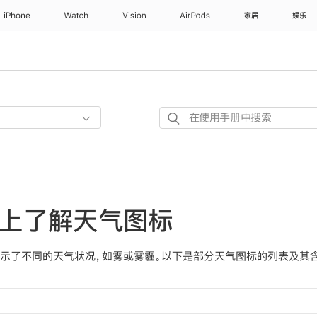
iPhone
Watch
Vision
AirPods
家居
娱乐
在
使
用
手
册
中
ne 上了解天气图标
搜
索
示了不同的天气状况，如雾或雾霾。以下是部分天气图标的列表及其含