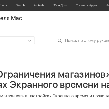
Phone
Watch
AirPods
TV и Дом
Только в Apple
А
теля Mac
Поиск
по
этому
руководству
Ограничения магазинов»
ах Экранного времени н
магазинов» в настройках Экранного времени позволя