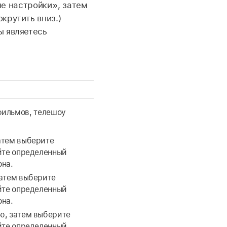
е настройки», затем
крутить вниз.)
 являетесь
фильмов, телешоу
атем выберите
йте определенный
она.
атем выберите
йте определенный
она.
, затем выберите
йте определенный