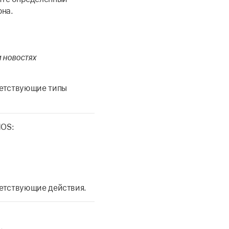
она.
 новостях
ветствующие типы
dOS:
ветствующие действия.