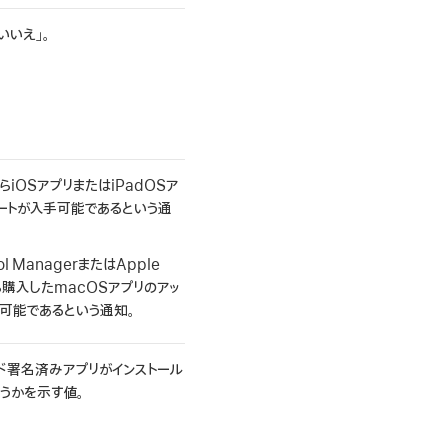
いいえ」。
eからiOSアプリまたはiPadOSア
ートが入手可能であるという通
ool ManagerまたはApple
から購入したmacOSアプリのアッ
可能であるという通知。
ド署名済みアプリがインストール
うかを示す値。