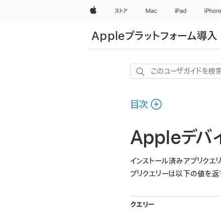
Apple
ストア
Mac
iPad
iPhon
Appleプラットフォーム導入
こ
の
ユ
目次
ー
ザ
Appleデ
ガ
イ
ド
インストール済みアプリクエリ
を
プリクエリーは以下の値を返
検
索
クエリー