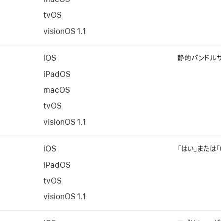
tvOS
visionOS 1.1
iOS
静的バンドルサ
iPadOS
macOS
tvOS
visionOS 1.1
iOS
「はい」または「
iPadOS
tvOS
visionOS 1.1