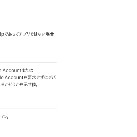
lipであってアプリではない場合
e Account
または
 Account
を要求せずにデバ
るかどうかを示す値。
ョン。