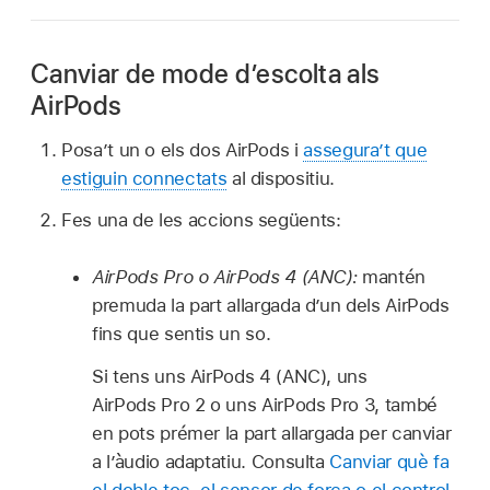
Canviar de mode d’escolta als
AirPods
Posa’t un o els dos AirPods i
assegura’t que
estiguin connectats
al dispositiu.
Fes una de les accions següents:
AirPods Pro o AirPods 4 (ANC):
mantén
premuda la part allargada d’un dels AirPods
fins que sentis un so.
Si tens uns AirPods 4 (ANC), uns
AirPods Pro 2 o uns AirPods Pro 3, també
en pots prémer la part allargada per canviar
a l’àudio adaptatiu. Consulta
Canviar què fa
el doble toc, el sensor de força o el control