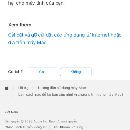
hại cho máy tính của bạn.
Xem thêm
Cài đặt và gỡ cài đặt các ứng dụng từ internet hoặc
đĩa trên máy Mac
Có ích?
Có
Không
Apple
Footer

Hỗ trợ
Hướng dẫn sử dụng máy Mac
Apple
Làm cách nào để tải bản cập nhật vi chương trình cho máy Mac?
Việt Nam
Bản quyền © 2026 Apple Inc. Bảo lưu mọi quyền.
Chính Sách Quyền Riêng Tư
Điều Khoản Sử Dụng