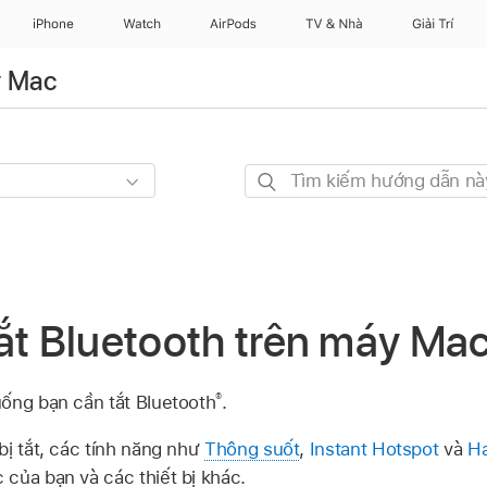
iPhone
Watch
AirPods
TV & Nhà
Giải Trí
y Mac
Tìm
kiếm
hướng
dẫn
này
ắt Bluetooth trên máy Ma
®
ống bạn cần tắt Bluetooth
.
bị tắt, các tính năng như
Thông suốt
,
Instant Hotspot
và
Ha
của bạn và các thiết bị khác.