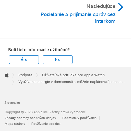
Nasledujúce
Posielanie a prijímanie správ cez
interkom
Boli tieto informácie užitočné?
Áno
Nie
Apple
Footer

Podpora
Užívateľská príručka pre Apple Watch
Apple
Využívanie energie v domácnosti si môžete naplánovať pomocou funkcie Prognóza siete Apple Watch (len v USA)
Slovensko
Copyright © 2026 Apple Inc. Všetky práva vyhradené.
Zásady ochrany osobných údajov
Podmienky používania
Mapa stránky
Používanie cookies