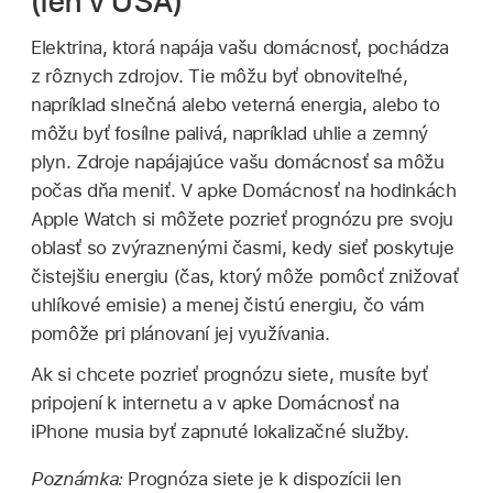
(len v USA)
Elektrina, ktorá napája vašu domácnosť, pochádza
z rôznych zdrojov. Tie môžu byť obnoviteľné,
napríklad slnečná alebo veterná energia, alebo to
môžu byť fosílne palivá, napríklad uhlie a zemný
plyn. Zdroje napájajúce vašu domácnosť sa môžu
počas dňa meniť. V apke Domácnosť na hodinkách
Apple Watch si môžete pozrieť prognózu pre svoju
oblasť so zvýraznenými časmi, kedy sieť poskytuje
čistejšiu energiu (čas, ktorý môže pomôcť znižovať
uhlíkové emisie) a menej čistú energiu, čo vám
pomôže pri plánovaní jej využívania.
Ak si chcete pozrieť prognózu siete, musíte byť
pripojení k internetu a v apke Domácnosť na
iPhone musia byť zapnuté lokalizačné služby.
Poznámka:
Prognóza siete je k dispozícii len