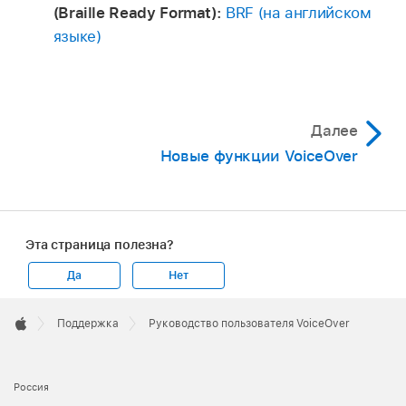
(Braille Ready Format):
BRF (на английском
языке)
Далее
Новые функции VoiceOver
Эта страница полезна?
Да
Нет
Apple
Footer

Поддержка
Руководство пользователя VoiceOver
Apple
Россия