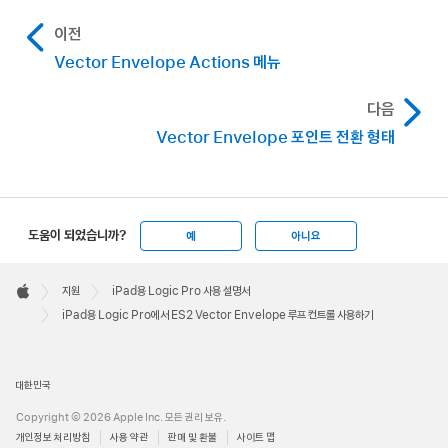
설정되어 있다면, 루프 평활화 시간은 루프 사이클의
Rhythmic:
Loop Rate를 왼쪽으로 돌려서 리드미컬
Bwd:
Loop 모드가 Backward로 설정되면, Vector
결정하십시오.
이전
지속시간에 대한 백분율로 표시됩니다.
값을 선택합니다. 루프 레이트는 프로젝트 템포를
Envelope는 처음부터 서스테인 포인트까지 실행된 후,
Vector Envelope는 정해진 반복의 횟수 설정에 따라
따릅니다. 32마디에서 셋잇단 64분음표 값까지 선택할
서스테인 포인트와 루프 포인트 사이의 영역을 주기적으로
Vector Envelope Actions 메뉴
서스테인 포인트에서부터 계속해서 실행됩니다. 설정 가능한
Loop Rate 파라미터가 ‘as set’이라면, 루프 평활화
수 있습니다.
역방향으로 반복하기 시작합니다.
다음
값은 1과 10 사이 또는 ‘infinite’입니다.
시간은 밀리초 단위(ms)로 표시됩니다.
Vector Envelope 포인트 전환 형태
Free:
Loop Rate를 오른쪽으로 돌려서 값을
Altern:
Loop 모드가 Alternate로 설정되면,
설정합니다(Hz로 표시됨). 이는 초당 사이클 수를
Vector Envelope는 처음부터 서스테인 포인트까지
나타냅니다.
실행된 후, 주기적으로 루프 포인트로 전환되고, 다시
서스테인 포인트로 돌아가며, 순방향과 역방향을 교차
참고:
Loop Rate가 ‘as set’으로 전환되지 않고 루프
도움이 되었습니까?
예
아니요
반복합니다.
모드(Forward, Backward 또는 Alternate)가
Apple
활성화된 경우, 루프 포인트와 서스테인 포인트 사이 각
Footer

지원
iPad용 Logic Pro 사용 설명서
포인트의 시간 및 Loop Smooth 값은 밀리초 단위가
Apple
iPad용 Logic Pro에서 ES2 Vector Envelope 루프 컨트롤 사용하기
아닌, 루프 지속 시간에 대한 백분율로 표시됩니다.
대한민국
Copyright © 2026 Apple Inc. 모든 권리 보유.
개인정보 처리방침
사용 약관
판매 및 환불
사이트 맵