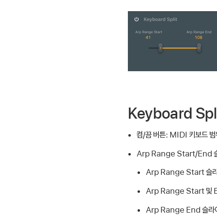
Keyboard Sp
켬/끔 버튼:
MIDI 키보드 
Arp Range Start/End
Arp Range Start
Arp Range Start
Arp Range End 