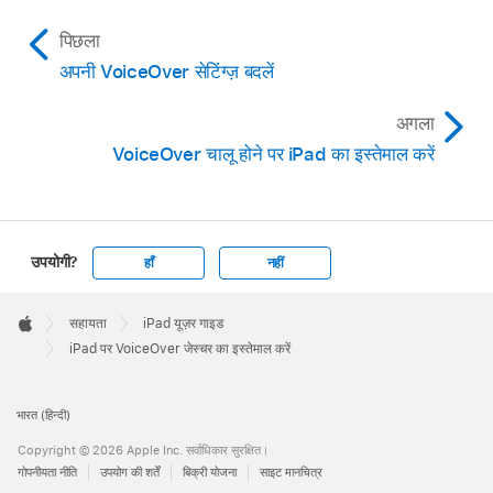
पिछला
अपनी VoiceOver सेटिंग्ज़ बदलें
अगला
VoiceOver चालू होने पर iPad का इस्तेमाल करें
उपयोगी?
हाँ
नहीं
Apple
Footer

सहायता
iPad यूज़र गाइड
Apple
iPad पर VoiceOver जेस्चर का इस्तेमाल करें
भारत (हिन्दी)
Copyright © 2026 Apple Inc. सर्वाधिकार सुरक्षित।
गोपनीयता नीति
उपयोग की शर्तें
बिक्री योजना
साइट मानचित्र