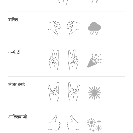
बारिश
कन्फ़ेटी
लेज़र बर्स्ट
आतिशबाज़ी