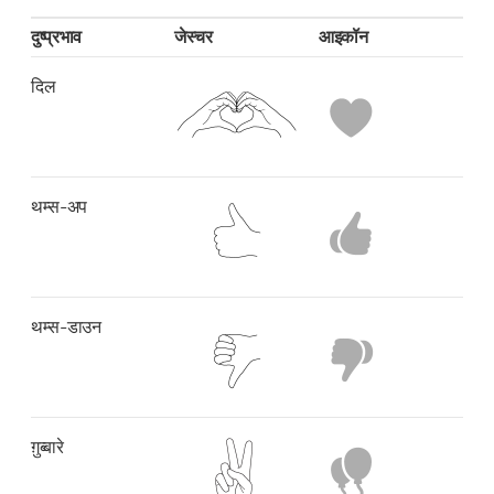
दुष्प्रभाव
जेस्चर
आइकॉन
दिल
थम्स-अप
थम्स-डाउन
ग़ुब्बारे