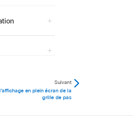
ation
er la fonction
uations programmées.
ans l’image).
ort).
Suivant
 l’affichage en plein écran de la
grille de pas