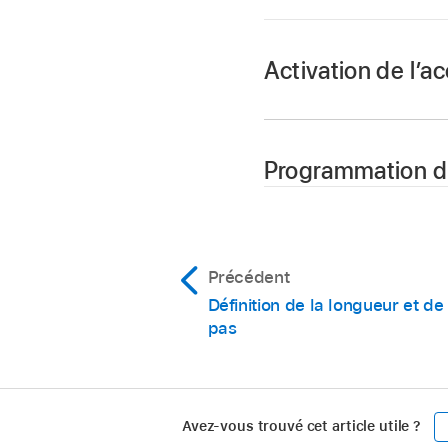
Activation de l’a
Dans Logic Pro, cliq
d’accentuation.
Programmation d
Faites glisser le c
Dans Logic Pro, cliq
Le son correspondan
Précédent
Définition de la longueur et de
pas
Avez-vous trouvé cet article utile ?