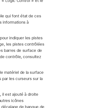
« Logic Control » et le
le qui font état de ces
s informations à
pour indiquer les pistes
ge, les pistes contrôlées
es barres de surface de
 de contrôle, consultez
le matériel de la surface
par les curseurs sur la
il est ajouté à droite
autres icônes
un décalage de banque de