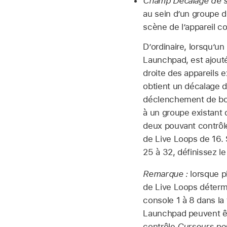
Champ Décalage de s
au sein d’un groupe 
scène de l’appareil co
D’ordinaire, lorsqu’u
Launchpad, est ajouté
droite des appareils e
obtient un décalage d
déclenchement de bou
à un groupe existant
deux pouvant contrôl
de Live Loops de 16.
25 à 32, définissez l
Remarque :
lorsque p
de Live Loops détermi
console 1 à 8 dans l
Launchpad peuvent êt
contrôle
Curseurs pou