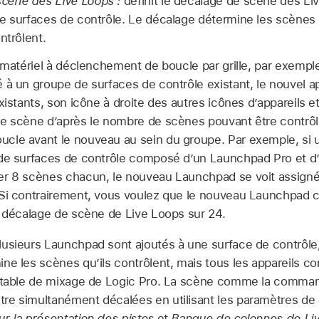
cène des Live Loops :
définit le décalage de scène des Liv
de surfaces de contrôle. Le décalage détermine les scènes
ntrôlent.
n matériel à déclenchement de boucle par grille, par exempl
 à un groupe de surfaces de contrôle existant, le nouvel ap
xistants, son icône à droite des autres icônes d’appareils et
e scène d’après le nombre de scènes pouvant être contrôlé
cle avant le nouveau au sein du groupe. Par exemple, si 
 de surfaces de contrôle composé d’un Launchpad Pro et d
er 8 scènes chacun, le nouveau Launchpad se voit assign
 Si contrairement, vous voulez que le nouveau Launchpad c
e décalage de scène de Live Loops sur 24.
lusieurs Launchpad sont ajoutés à une surface de contrôle
ne les scènes qu’ils contrôlent, mais tous les appareils co
a table de mixage de Logic Pro. La scène comme la comma
re simultanément décalées en utilisant les paramètres de
r la présentation des pistes
et
Banque de colonnes de Li