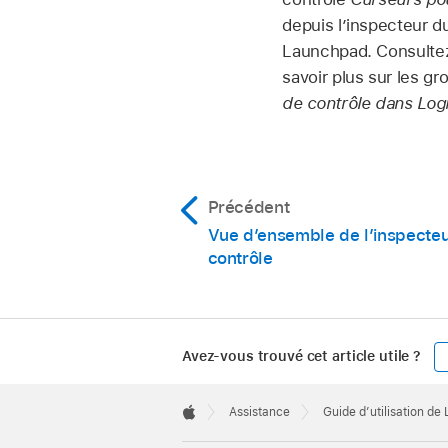
depuis l’inspecteur d
Launchpad. Consult
savoir plus sur les g
de contrôle dans Log
Précédent
Vue d’ensemble de l’inspecteu
contrôle
Avez-vous trouvé cet article utile ?
Apple
Footer

Assistance
Guide d’utilisation de
Apple