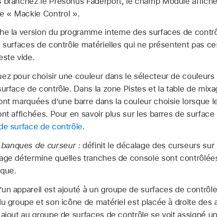
 branchez le Presonus Faderport, le champ Module affiche 
 « Mackie Control ».
he la version du programme interne des surfaces de contrô
s surfaces de contrôle matérielles qui ne présentent pas ce
este vide.
uez pour choisir une couleur dans le sélecteur de couleurs 
urface de contrôle. Dans la zone Pistes et la table de mixa
ont marquées d’une barre dans la couleur choisie lorsque l
ont affichées. Pour en savoir plus sur les barres de surface
de surface de contrôle
.
banques de curseur :
définit le décalage des curseurs sur 
age détermine quelles tranches de console sont contrôlées 
ique.
n appareil est ajouté à un groupe de surfaces de contrôle, 
du groupe et son icône de matériel est placée à droite des 
 ajout au groupe de surfaces de contrôle se voit assigné 