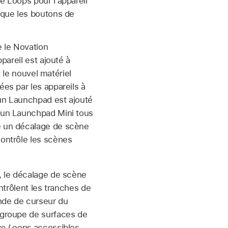
e Loops pour l’appareil
 que les boutons de
e le Novation
pareil est ajouté à
 le nouvel matériel
es par les appareils à
un Launchpad est ajouté
’un Launchpad Mini tous
é un décalage de scène
ontrôle les scènes
, le décalage de scène
ntrôlent les tranches de
nde de curseur du
 groupe de surfaces de
ve Loops
accessibles