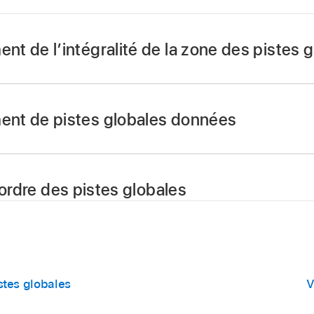
t de l’intégralité de la zone des pistes g
z le pointeur sur la ligne séparant les pistes globales de l’
éditeur), puis faites glisser cette ligne vers le haut ou le ba
nt de pistes globales données
z le pointeur sur la ligne de séparation inférieure de la pist
le haut ou vers le bas.
’ordre des pistes globales
ssez l’en-tête de la piste globale et faites-le glisser vers le
stes globales
V