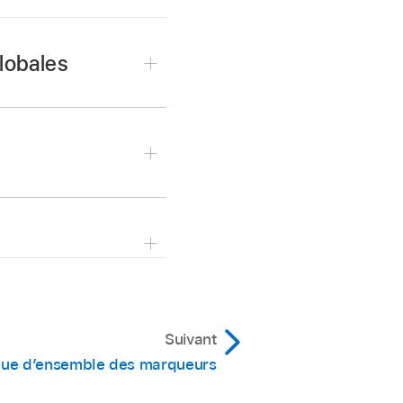
lobales
espace de travail de la
s.
e globale, puis faites
 haut ou vers le bas.
Suivant
ue d’ensemble des marqueurs