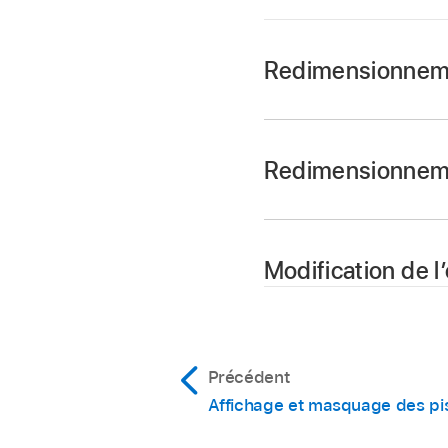
Redimensionnemen
Dans Logic Pro, place
zone Pistes
(ou de l’
Redimensionneme
Dans Logic Pro, place
glisser la ligne vers 
Modification de l
Dans Logic Pro, saisi
Précédent
Affichage et masquage des pi