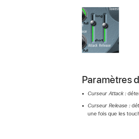
Paramètres 
Curseur Attack :
déter
Curseur Release :
dét
une fois que les touc