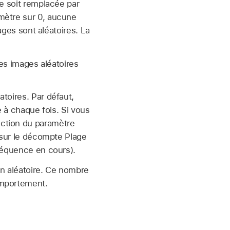
ge soit remplacée par
mètre sur 0, aucune
ages sont aléatoires. La
les images aléatoires
toires. Par défaut,
e à chaque fois. Si vous
nction du paramètre
é sur le décompte Plage
 séquence en cours).
n aléatoire. Ce nombre
omportement.