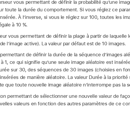
rseur vous permettant de définir la probabilité qu’une ima
ur toute la durée du comportement. Si vous réglez ce para
insérée. À l’inverse, si vous le réglez sur 100, toutes les im
égale à 10 %.
ur vous permettant de définir la plage à partir de laquelle 
de l’image active). La valeur par défaut est de 10 images.
ermettant de définir la durée de la séquence d’images aléa
à 1, ce qui signifie qu’une seule image aléatoire est inséré
Durée sur 30, des séquences de 30 images (choisies en fo
insérées de manière aléatoire. La valeur Durée à la priorit
rte que toute nouvelle image aléatoire n’interrompe pas la
on permettant de sélectionner une nouvelle valeur de faço
uvelles valeurs en fonction des autres paramètres de ce c