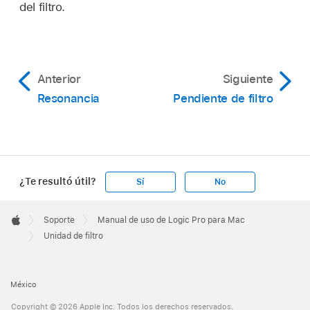
del filtro.
Anterior
Siguiente
Resonancia
Pendiente de filtro
¿Te resultó útil?
Sí
No
Apple
Footer

Soporte
Manual de uso de Logic Pro para Mac
Apple
Unidad de filtro
México
Copyright © 2026 Apple Inc. Todos los derechos reservados.