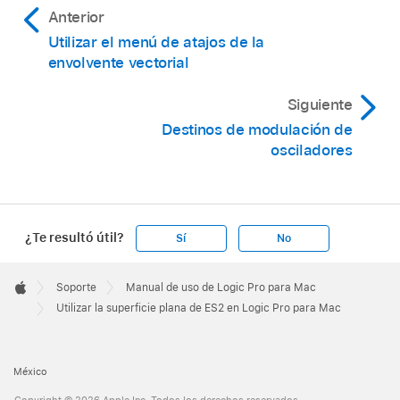
Anterior
Utilizar el menú de atajos de la
envolvente vectorial
Siguiente
Destinos de modulación de
osciladores
¿Te resultó útil?
Sí
No
Apple
Footer

Soporte
Manual de uso de Logic Pro para Mac
Apple
Utilizar la superficie plana de ES2 en Logic Pro para Mac
México
Copyright © 2026 Apple Inc. Todos los derechos reservados.