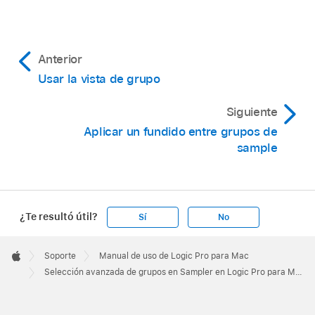
Anterior
Usar la vista de grupo
Siguiente
Aplicar un fundido entre grupos de
sample
Nota:
¿Te resultó útil?
Sí
No
Apple
En la vista de grupo, mantén pulsada la tecla
Footer

Soporte
Manual de uso de Logic Pro para Mac
Apple
Control y haz clic en la parte superior de
Selección avanzada de grupos en Sampler en Logic Pro para Mac
cualquier columna para abrir un menú de atajos
en el que podrás ocultar o mostrar cualquiera