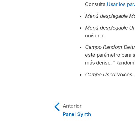
Consulta
Usar los pa
Menú desplegable M
Menú desplegable Un
unísono.
Campo Random Detu
este parámetro para si
más denso. “Random D
Campo Used Voices:
Anterior
Panel Synth