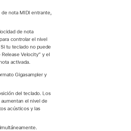
d de nota MIDI entrante,
locidad de nota
ara controlar el nivel
Si tu teclado no puede
 Release Velocity” y el
nota activada.
formato Gigasampler y
sición del teclado. Los
s aumentan el nivel de
tos acústicos y las
simultáneamente.