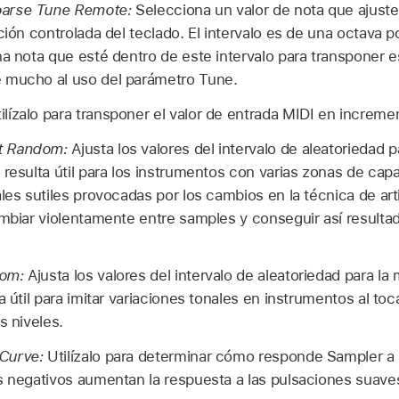
arse Tune Remote:
Selecciona un valor de nota que ajuste 
ción controlada del teclado. El intervalo es de una octava 
na nota que esté dentro de este intervalo para transponer 
 mucho al uso del parámetro Tune.
ilízalo para transponer el valor de entrada MIDI en increm
t Random:
Ajusta los valores del intervalo de aleatoriedad 
 resulta útil para los instrumentos con varias zonas de ca
ales sutiles provocadas por los cambios en la técnica de ar
ambiar violentamente entre samples y conseguir así result
dom:
Ajusta los valores del intervalo de aleatoriedad para la
a útil para imitar variaciones tonales en instrumentos al toca
s niveles.
Curve:
Utilízalo para determinar cómo responde Sampler a 
s negativos aumentan la respuesta a las pulsaciones suaves 