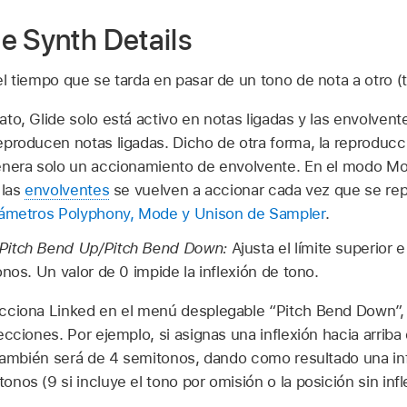
e Synth Details
el tiempo que se tarda en pasar de un tono de nota a otro 
to, Glide solo está activo en notas ligadas y las envolven
producen notas ligadas. Dicho de otra forma, la reproducc
enera solo un accionamiento de envolvente. En el modo Mo
 las
envolventes
se vuelven a accionar cada vez que se re
rámetros Polyphony, Mode y Unison de Sampler
.
Pitch Bend Up/Pitch Bend Down:
Ajusta el límite superior e
nos. Un valor de 0 impide la inflexión de tono.
ciona Linked en el menú desplegable “Pitch Bend Down”, el
cciones. Por ejemplo, si asignas una inflexión hacia arriba
 también será de 4 semitonos, dando como resultado una in
os (9 si incluye el tono por omisión o la posición sin infl