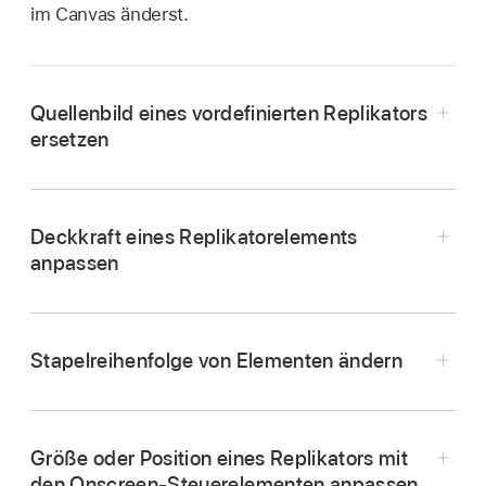
im Canvas änderst.
Quellenbild eines vordefinierten Replikators
ersetzen
Deckkraft eines Replikatorelements
anpassen
Navigiere zu der Datei, die du als Ersatzgrafik
verwenden willst, und
füge sie zu deinem
Motion-Projekt hinzu
.
Stapelreihenfolge von Elementen ändern
Führe einen der folgenden Schritte aus:
Bewege die neue Ebene in der Liste
Größe oder Position eines Replikators mit
„Ebenen“ auf die Replikatorzelle, die ersetzt
den Onscreen-Steuerelementen anpassen