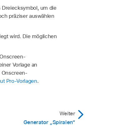
s Dreiecksymbol, um die
noch präziser auswählen
legt wird. Die möglichen
e Onscreen-
einer Vorlage an
on Onscreen-
Cut Pro-Vorlagen
.
Weiter
Generator „Spiralen“