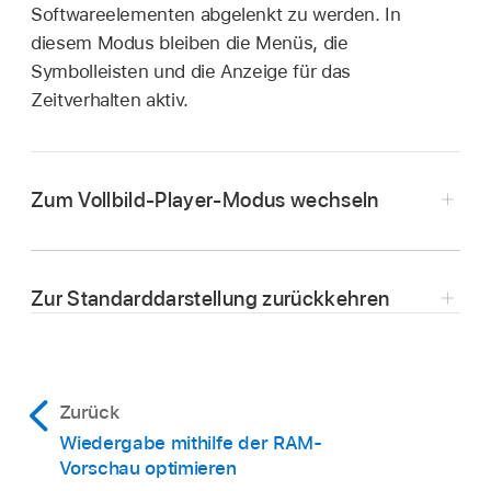
Softwareelementen abgelenkt zu werden. In
diesem Modus bleiben die Menüs, die
Symbolleisten und die Anzeige für das
Zeitverhalten aktiv.
Zum Vollbild-Player-Modus wechseln
Wähle
„Fenster“ >
„Player-Modus“.
Zur Standarddarstellung zurückkehren
Klicke auf die Taste „Leinwand maximieren“
rechts in der Canvas-Symbolleiste.
Wähle erneut
„Fenster“ >
„Player-Modus“.
Zurück
Klicke erneut auf die Taste „Leinwand
Wiedergabe mithilfe der RAM-
maximieren“.
Vorschau optimieren