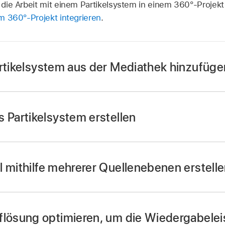
r die Arbeit mit einem Partikelsystem in einem 360°-Projekt
nem 360°-Projekt integrieren
.
artikelsystem aus der Mediathek hinzufüge
 Partikelsystem erstellen
l mithilfe mehrerer Quellenebenen erstell
flösung optimieren, um die Wiedergabelei
 Bildebenen zu deinem Motion-Projekt hinzu.