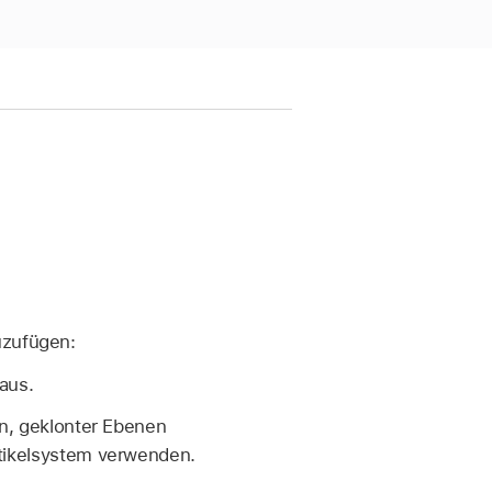
n
uzufügen:
aus.
en, geklonter Ebenen
rtikelsystem verwenden.