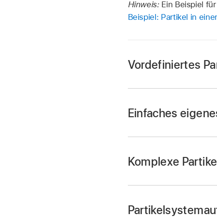
Hinweis:
Ein Beispiel fü
Beispiel: Partikel in ei
Vordefiniertes P
Einfaches eigenes
Komplexe Partike
Hinweis:
Partikelsystemau
Füge eine oder mehr