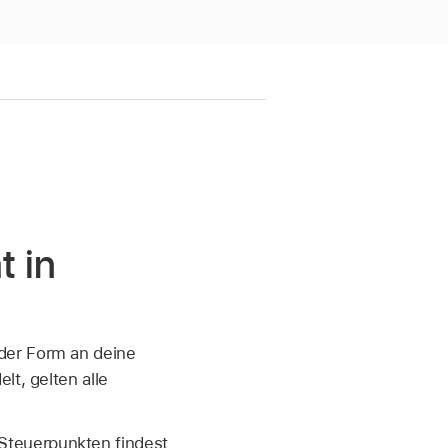
t in
der Form an deine
lt, gelten alle
Steuerpunkten findest