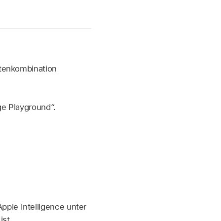
stenkombination
ge Playground“.
pple Intelligence unter
ist.