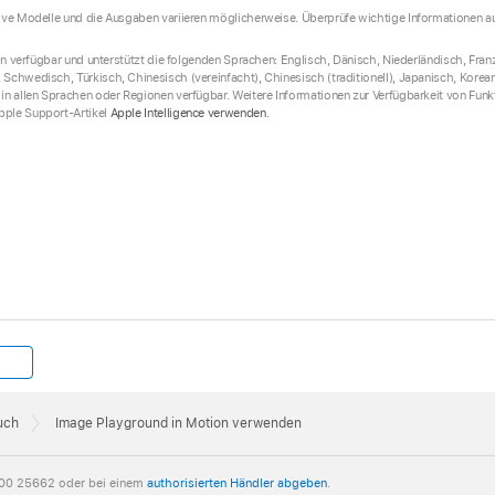
ive Modelle und die Ausgaben variieren möglicherweise. Überprüfe wichtige Informationen auf
ion verfügbar und unterstützt die folgenden Sprachen: Englisch, Dänisch, Niederländisch, Franz
Schwedisch, Türkisch, Chinesisch (vereinfacht), Chinesisch (traditionell), Japanisch, Korea
in allen Sprachen oder Regionen verfügbar. Weitere Informationen zur Verfügbarkeit von Fu
pple Support-Artikel
Apple Intelligence verwenden
.
uch
Image Playground in Motion verwenden
00 25662 oder bei einem
authorisierten Händler abgeben
.