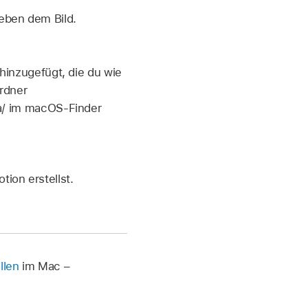
neben dem Bild.
hinzugefügt, die du wie
Ordner
a/ im macOS-Finder
tion erstellst.
llen
im Mac –