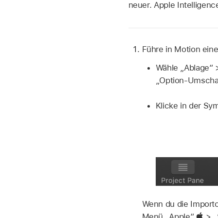
neuer. Apple Intelligenc
Führe in Motion eine
Wähle „Ablage“ 
„Option-Umschal
Klicke in der Sy
Wenn du die Importop
Menü „Apple“
>
„S