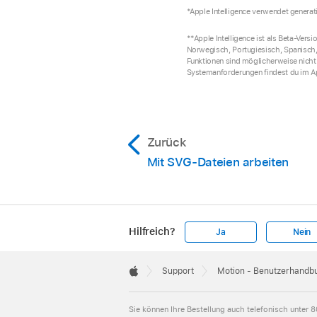
*Apple Intelligence verwendet generat
**Apple Intelligence ist als Beta-Vers
Norwegisch, Portugiesisch, Spanisch, 
Funktionen sind möglicherweise nicht 
Systemanforderungen findest du im A
Zurück
Mit SVG-Dateien arbeiten
Hilfreich?
Ja
Nein
Apple
Footer

Support
Motion - Benutzerhandb
Apple
Sie können Ihre Bestellung auch telefonisch unter
8