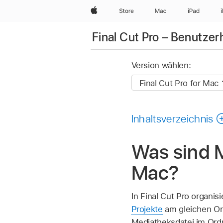
Apple
Store
Mac
iPad
Final Cut Pro – Benutze
Version wählen:
Inhaltsverzeichnis
Was sind M
Mac?
In Final Cut Pro organi
Projekte
am gleichen Ort
Mediatheksdatei im Ordne