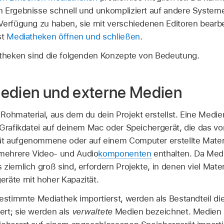
 Ergebnisse schnell und unkompliziert auf andere Systeme 
Verfügung zu haben, sie mit verschiedenen Editoren bearb
st
Mediatheken öffnen und schließen
.
atheken sind die folgenden Konzepte von Bedeutung.
edien und externe Medien
ohmaterial, aus dem du dein Projekt erstellst. Eine Medien
 Grafikdatei auf deinem Mac oder Speichergerät, die das 
t aufgenommene oder auf einem Computer erstellte Materia
mehrere Video- und Audio
komponenten
enthalten. Da Med
ziemlich groß sind, erfordern Projekte, in denen viel Mater
räte mit hoher Kapazität.
bestimmte Mediathek importierst, werden als Bestandteil d
rt; sie werden als
verwaltete
Medien bezeichnet. Medien k