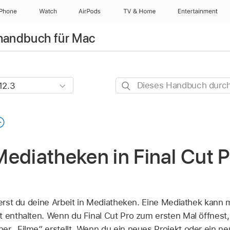
iPhone
Watch
AirPods
TV & Home
Entertainment
rhandbuch für Mac
Dieses
Handbuch
durchsuchen
ediatheken in Final Cut P
sierst du deine Arbeit in Mediatheken. Eine Mediathek kann
 enthalten. Wenn du Final Cut Pro zum ersten Mal öffnest,
r „Filme“ erstellt. Wenn du ein neues Projekt oder ein neue