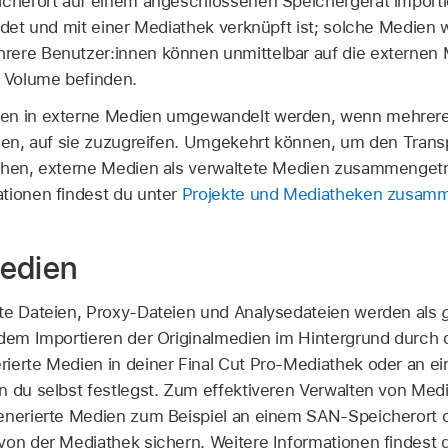
icherort auf einem angeschlossenen Speichergerät importie
indet und mit einer Mediathek verknüpft ist; solche Medien
ere Benutzer:innen können unmittelbar auf die externen 
n Volume befinden.
en in externe Medien umgewandelt werden, wenn mehrere
llen, auf sie zuzugreifen. Umgekehrt können, um den Trans
achen, externe Medien als verwaltete Medien zusammengetr
tionen findest du unter
Projekte und Mediatheken zusam
Medien
rte Dateien, Proxy-Dateien und Analysedateien werden als
 dem Importieren der Originalmedien im Hintergrund durch 
ierte Medien in deiner Final Cut Pro-Mediathek oder an e
n du selbst festlegst. Zum effektiveren Verwalten von Medi
generierte Medien zum Beispiel an einem SAN-Speicherort 
von der Mediathek sichern. Weitere Informationen findest 