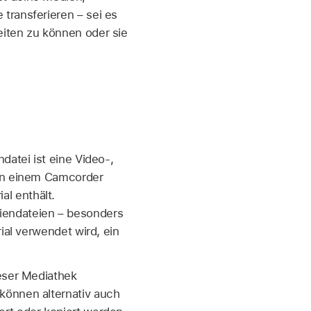
transferieren – sei es
eiten zu können oder sie
datei ist eine Video-,
von einem Camcorder
l enthält.
iendateien – besonders
ial verwendet wird, ein
ieser Mediathek
önnen alternativ auch