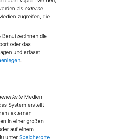
rt oder kopiert werden,
 werden als
externe
Medien zugreifen, die
 Benutzer:innen die
port oder das
agen und erfasst
menlegen
.
generierte
Medien
das System erstellt
inem externen
en in einer großen
oder auf einem
du unter
Speicherorte