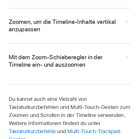
„Verkleinern“ oder drücke „Command-
Minuszeichen (–)“.
Zoomen, um die Timeline-Inhalte vertikal
anzupassen
Mit dem Zoom-Schieberegler in der
Timeline ein- und auszoomen
Wähle in Final Cut Pro „Darstellung“ > „Größe
anpassen“ (oder drücke die Tastenkombination
Klicke in Final Cut Pro auf die Taste
Wähle in Final Cut Pro „Darstellung“ > „Größe
„Umschalt-Z“).
„Clipdarstellung“ in der rechten oberen Ecke
anpassen (vertikal)“ (oder drücke die
der Timeline.
Tastenkombination „Option-Umschalt-Z“).
Der Zeiger nimmt die Form des Werkzeugs
Du kannst auch eine Vielzahl von
„Zoomen“
an.
Tastaturkurzbefehlen und Multi-Touch-Gesten zum
Zoomen und Scrollen in der Timeline verwenden.
Tipp:
Wenn du vorübergehend zum Zoom-
Weitere Informationen findest du unter
Werkzeug wechseln möchtest, halte die Taste
Tastaturkurzbefehle
und
Multi-Touch-Trackpad-
„Z“ gedrückt. Wenn du die Taste „Z“ loslässt,