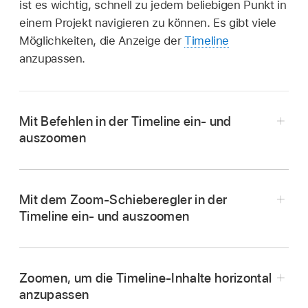
ist es wichtig, schnell zu jedem beliebigen Punkt in
einem Projekt navigieren zu können. Es gibt viele
Möglichkeiten, die Anzeige der
Timeline
anzupassen.
Mit Befehlen in der Timeline ein- und
auszoomen
Mit dem Zoom-Schieberegler in der
Die Anzeige in der Timeline durch Zoomen
Timeline ein- und auszoomen
vergrößern:
Wähle „Darstellung“ >
Klicke in Final Cut Pro auf das Einblendmenü
„Vergrößern“ oder drücke „Command-
„Werkzeuge“ links oben in der Timeline und
Pluszeichen (+)“.
Zoomen, um die Timeline-Inhalte horizontal
wähle dann die Option „Zoomen“ aus (oder
Die Anzeige in der Timeline durch Zoomen
anzupassen
drücke die Taste „Z“).
verkleinern:
Wähle „Darstellung“ >