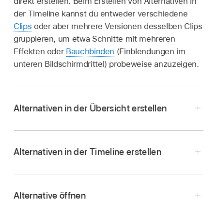
direkt erstellen. Beim Erstellen von Alternativen in
der Timeline kannst du entweder verschiedene
Clips
oder aber mehrere Versionen desselben Clips
gruppieren, um etwa Schnitte mit mehreren
Effekten oder
Bauchbinden
(Einblendungen im
unteren Bildschirmdrittel) probeweise anzuzeigen.
Alternativen in der Übersicht erstellen
Wähle
in Final Cut Pro die Clips aus, die in der
Alternative enthalten sein sollen.
Alternativen in der Timeline erstellen
Wähle „Clip“ > „Alternativen“ > „Öffnen“ (oder
drücke die Tastenkombination „Command-Y“).
Alternative öffnen
Eine Alternative aus mehreren
zusammengehörigen Clips erstellen:
Bewege