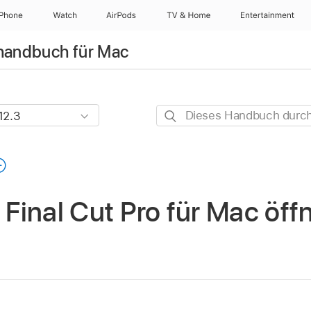
iPhone
Watch
AirPods
TV & Home
Entertainment
rhandbuch für Mac
Dieses
Handbuch
durchsuchen
n Final Cut Pro für Mac öf