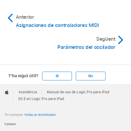
Anterior
Asignaciones de controladores MIDI
Següent
Parámetros del oscilador
T'ha sigut útil?
Sí
No
Apple
Footer

Assistència
Manual de uso de Logic Pro para iPad
Apple
ES E en Logic Pro para iPad
On comprar:
troba un distribuïdor
.
Catalan