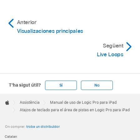
Anterior
Visualizaciones principales
Següent
Live Loops
T'ha sigut útil?
Sí
No
Apple
Footer

Assistència
Manual de uso de Logic Pro para iPad
Apple
Atajos de teclado para el área de pistas en Logic Pro para iPad
On comprar:
troba un distribuïdor
.
Catalan