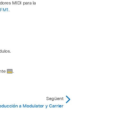
dores MIDI para la
EFM1
.
dulos.
ante
.
Següent
roducción a Modulator y Carrier