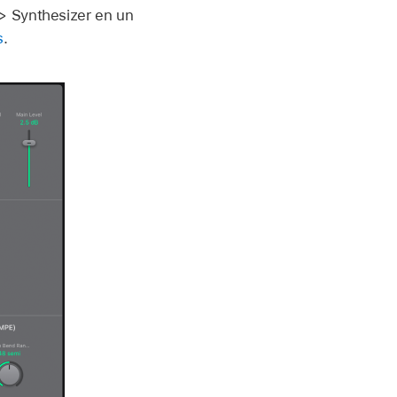
> Synthesizer en un
s
.