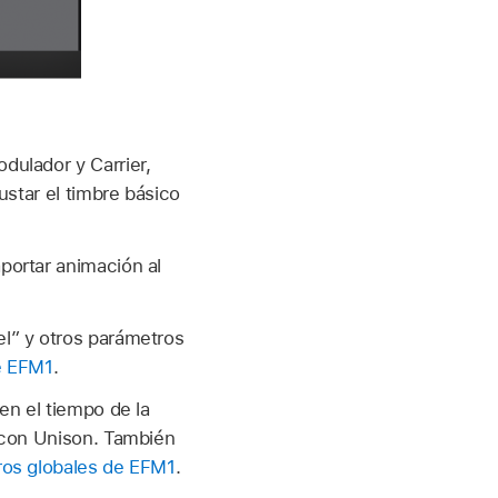
dulador y Carrier,
ustar el timbre básico
portar animación al
l” y otros parámetros
e EFM1
.
en el tiempo de la
o con Unison. También
os globales de EFM1
.