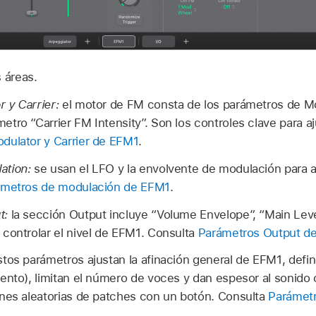
 áreas.
 y Carrier:
el motor de FM consta de los parámetros de Mo
tro “Carrier FM Intensity”. Son los controles clave para aj
dulator y Carrier de EFM1
.
ation:
se usan el LFO y la envolvente de modulación para a
ámetros de modulación de EFM1
.
t:
la sección Output incluye “Volume Envelope”, “Main Leve
controlar el nivel de EFM1. Consulta
Parámetros Output d
tos parámetros ajustan la afinación general de EFM1, defin
ento), limitan el número de voces y dan espesor al sonid
ones aleatorias de patches con un botón. Consulta
Parámetr