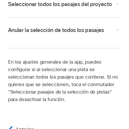
Seleccionar todos los pasajes del proyecto
En Logic Pro, toca una parte vacía del área de
Anular la selección de todos los pasajes
pistas y, después, toca “Seleccionar todo”.
Si hay algún pasaje seleccionado, toca primero
Toca un área vacía del área de pistas.
en una parte vacía del área de pistas para
anular la selección.
En los ajustes generales de la app, puedes
Toca dos veces un pasaje, después
configurar si al seleccionar una pista se
Seleccionar y, por último, toca “No seleccionar
Toca un pasaje, después Seleccionar y, por
seleccionan todos los pasajes que contiene. Si no
nada”.
último, toca Todos.
quieres que se seleccionen, toca el conmutador
“Seleccionar pasajes de la selección de pistas”
para desactivar la función.