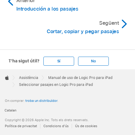
Anterior
Introducción a los pasajes
Següent
Cortar, copiar y pegar pasajes
T'ha sigut útil?
Sí
No
Apple
Footer

Assistència
Manual de uso de Logic Pro para iPad
Apple
Seleccionar pasajes en Logic Pro para iPad
On comprar:
troba un distribuïdor
.
Catalan
Copyright © 2026 Apple Inc. Tots els drets reservats.
Política de privacitat
Condicions d'ús
Ús de cookies