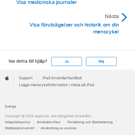
Visa medicinska journaler
Nästa
Visa förutsägelser och historik om din
menscykel
Var detta till hjälp?
Ja
Nej
Apple
Footer

Support
iPad Användarhandbok
Apple
Logga menscykelinformation i Hälsa på iPad
Sverige
Copyright © 2026 Apple Inc. Alla rättigheter förbehålls.
Integritetspolicy
Användarvillkor
Försäljning och återbetalning
Webbplatsöversikt
Användning av cookies