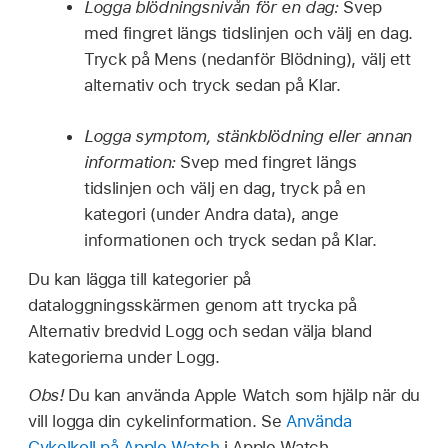
Logga blödningsnivån för en dag:
Svep
med fingret längs tidslinjen och välj en dag.
Tryck på Mens (nedanför Blödning), välj ett
alternativ och tryck sedan på Klar.
Logga symptom, stänkblödning eller annan
information:
Svep med fingret längs
tidslinjen och välj en dag, tryck på en
kategori (under Andra data), ange
informationen och tryck sedan på Klar.
Du kan lägga till kategorier på
dataloggningsskärmen genom att trycka på
Alternativ bredvid Logg och sedan välja bland
kategorierna under Logg.
Obs!
Du kan använda Apple Watch som hjälp när du
vill logga din cykelinformation. Se
Använda
Cykelkoll på Apple Watch
i Apple Watch