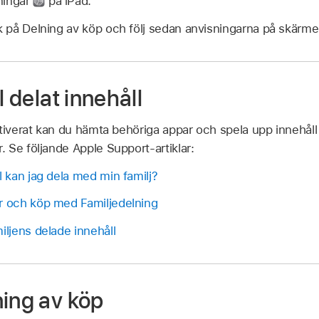
ningar
på iPad.
ck på Delning av köp och följ sedan anvisningarna på skärme
l delat innehåll
ktiverat kan du hämta behöriga appar och spela upp innehål
 Se följande Apple Support-artiklar:
l kan jag dela med min familj?
ar och köp med Familjedelning
iljens delade innehåll
ning av köp