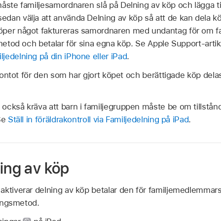
måste familjesamordnaren slå på Delning av köp och lägga ti
dan välja att använda Delning av köp så att de kan dela kö
öper något faktureras samordnaren med undantag för om
smetod och betalar för sina egna köp. Se Apple Support-arti
jedelning på din iPhone eller iPad
.
i kontot för den som har gjort köpet och berättigade köp del
ckså kräva att barn i familjegruppen måste be om tillstånd
 Se
Ställ in föräldrakontroll via Familjedelning på iPad
.
ing av köp
aktiverar delning av köp betalar den för familjemedlemma
ningsmetod.