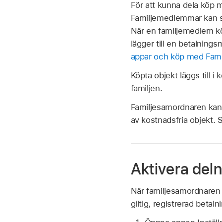
För att kunna dela köp 
Familjemedlemmar kan se
När en familjemedlem k
lägger till en betalning
appar och köp med Famil
Köpta objekt läggs till 
familjen.
Familjesamordnaren kan o
av kostnadsfria objekt.
Aktivera deln
När familjesamordnaren 
giltig, registrerad betal