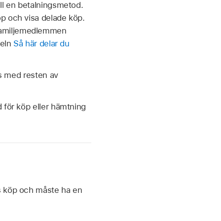
ll en betalningsmetod.
p och visa delade köp.
 familjemedlemmen
keln
Så här delar du
as med resten av
 för köp eller hämtning
rs köp och måste ha en