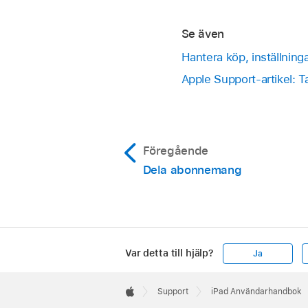
Se även
Hantera köp, inställning
Apple Support-artikel: T
Föregående
Dela abonnemang
Var detta till hjälp?
Ja
Apple
Footer

Support
iPad Användarhandbok
Apple