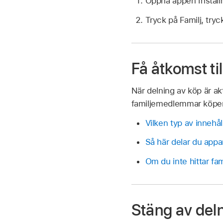
Öppna appen Inställ
Tryck på Familj, try
Få åtkomst til
När delning av köp är a
familjemedlemmar köper.
Vilken typ av innehål
Så här delar du app
Om du inte hittar fam
Stäng av del