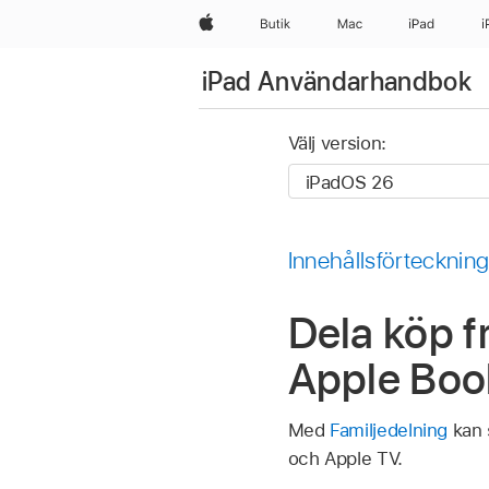
Apple
Butik
Mac
iPad
i
iPad Användarhandbok
Välj version:
Innehållsförtecknin
Dela köp f
Apple Boo
Med
Familjedelning
kan 
och Apple TV.