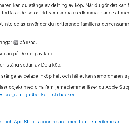
aren kan du stänga av delning av köp. När du gör det kan
 fortfarande se objekt som andra medlemmar har delat med
kt inte delas använder du fortfarande familjens gemensam
ningar
på iPad.
sedan på Delning av köp.
och stäng sedan av Dela köp.
stänga av delade inköp helt och hållet kan samordnaren try
 visst objekt med dina familjemedlemmar läser du Apple Sup
 tv-program, ljudböcker och böcker
.
le- och App Store-abonnemang med familjemedlemmar
.