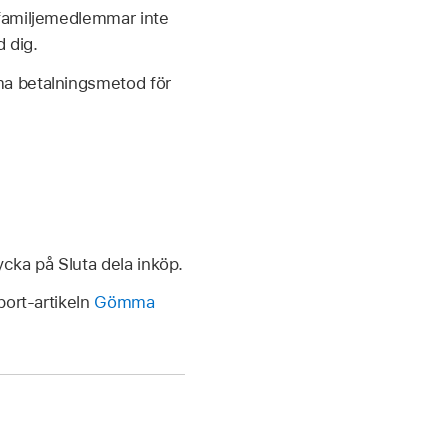
 familjemedlemmar inte
 dig.
ma betalningsmetod för
cka på Sluta dela inköp.
port-artikeln
Gömma