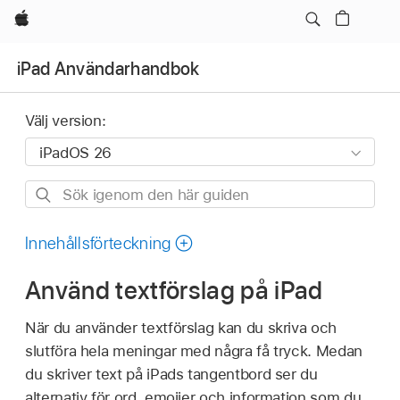
Apple
iPad Användarhandbok
Välj version:
Sök
igenom
den
Innehållsförteckning
här
Använd textförslag på iPad
guiden
När du använder textförslag kan du skriva och
slutföra hela meningar med några få tryck. Medan
du skriver text på iPads tangentbord ser du
alternativ för ord, emojier och information som du