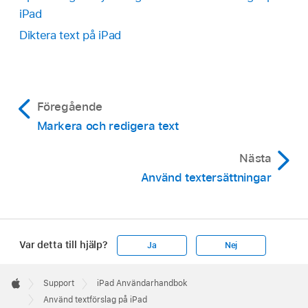
iPad
Diktera text på iPad
Föregående
Markera och redigera text
Nästa
Använd textersättningar
Var detta till hjälp?
Ja
Nej
Apple
Footer

Support
iPad Användarhandbok
Apple
Använd textförslag på iPad