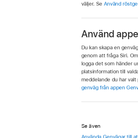
väljer. Se
Använd röstge
Använd appe
Du kan skapa en genväg f
genom att fråga Siri. Om
logga det som händer un
platsinformation till va
meddelande du har valt 
genväg från appen Genvä
Se även
Använda Genvägar till at