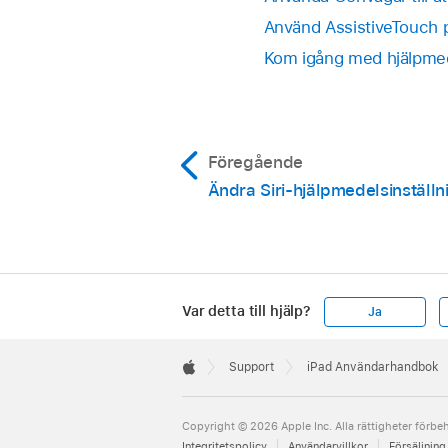
Använd AssistiveTouch 
Kom igång med hjälpmed
Föregående
Ändra Siri-hjälpmedelsinställn
Var detta till hjälp?
Ja
Apple
Footer

Support
iPad Användarhandbok
Apple
Copyright © 2026 Apple Inc. Alla rättigheter förbeh
Integritetspolicy
Användarvillkor
Försäljning