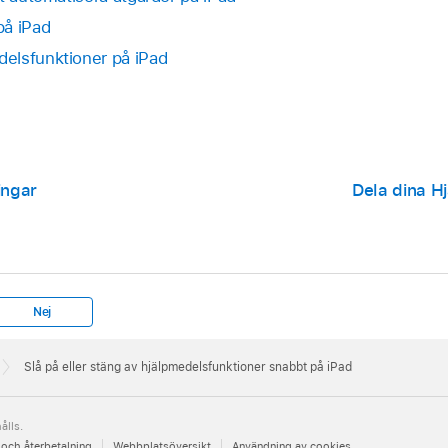
på iPad
elsfunktioner på iPad
ingar
Dela dina H
Nej
Slå på eller stäng av hjälpmedelsfunktioner snabbt på iPad
ålls.
 och återbetalning
Webbplatsöversikt
Användning av cookies