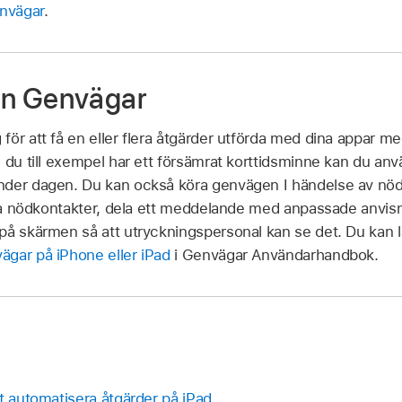
nvägar
.
n Genvägar
ör att få en eller flera åtgärder utförda med dina appar med
 du till exempel har ett försämrat korttidsminne kan du anvä
der dagen. Du kan också köra genvägen I händelse av nödfal
lda nödkontakter, dela ett meddelande med anpassade anvisn
på skärmen så att utryckningspersonal kan se det. Du kan 
gar på iPhone eller iPad
i Genvägar Användarhandbok.
t automatisera åtgärder på iPad