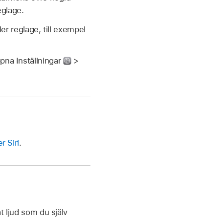
eglage.
ler reglage, till exempel
ppna Inställningar
>
 Siri
.
t ljud som du själv