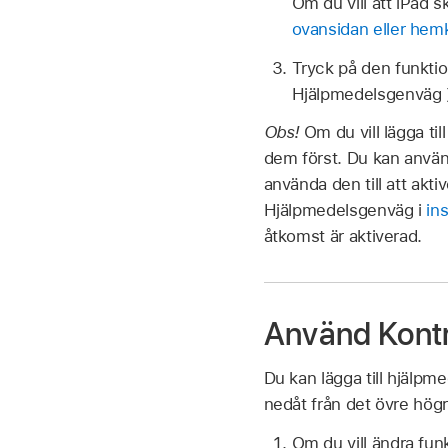
Om du vill att iPad 
ovansidan eller he
Tryck på den funktion
Hjälpmedelsgenväg 
Obs!
Om du vill lägga til
dem först. Du kan använ
använda den till att akt
Hjälpmedelsgenväg i
in
åtkomst är aktiverad.
Använd Kontr
Du kan lägga till hjälpm
nedåt från det övre hög
Om du vill ändra fun