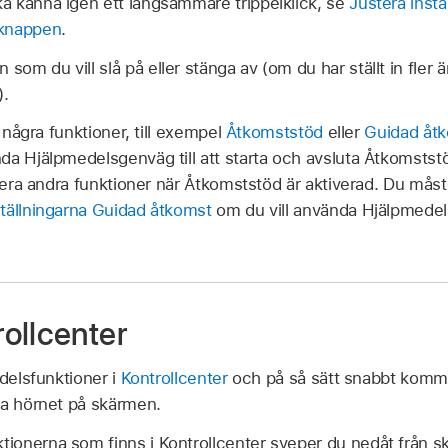
ska känna igen ett långsammare trippelklick, se
Justera instä
mknappen
.
 som du vill slå på eller stänga av (om du har ställt in fler
).
l några funktioner, till exempel
Åtkomststöd
eller
Guidad åt
da Hjälpmedelsgenväg till att starta och avsluta Åtkomstst
ivera andra funktioner när Åtkomststöd är aktiverad. Du måst
ställningarna Guidad åtkomst
om du vill använda Hjälpmed
ollcenter
edelsfunktioner i
Kontrollcenter
och på så sätt snabbt komm
ra hörnet på skärmen.
ktionerna som finns i Kontrollcenter sveper du nedåt från 