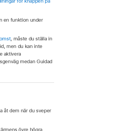
llningar för knappen på
 än en funktion under
komst
, måste du ställa in
öd, men du kan inte
e aktivera
elsgenväg medan Guidad
a åt dem när du sveper
skärmens övre högra