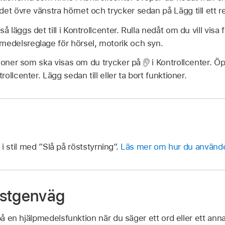
 det övre vänstra hörnet och trycker sedan på Lägg till ett r
å läggs det till i Kontrollcenter. Rulla nedåt om du vill visa f
medelsreglage för hörsel, motorik och syn.
tioner som ska visas om du trycker på
i Kontrollcenter. Ö
llcenter. Lägg sedan till eller ta bort funktioner.
i stil med
”Slå på röststyrning”.
Läs mer om hur du använder
östgenväg
på en hjälpmedelsfunktion när du säger ett ord eller ett anna