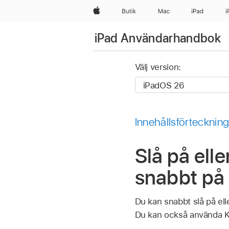
Apple
Butik
Mac
iPad
i
iPad Användarhandbok
Välj version:
Innehållsförtecknin
Slå på ell
snabbt på
Du kan snabbt slå på el
Du kan också använda Kon