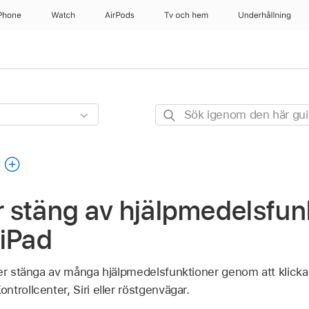
Phone
Watch
AirPods
Tv och hem
Underhållning
Sök
igenom
den
g
här
guiden
er stäng av hjälpmedelsfun
 iPad
ler stänga av många hjälpmedelsfunktioner genom att klicka
trollcenter, Siri eller röstgenvägar.