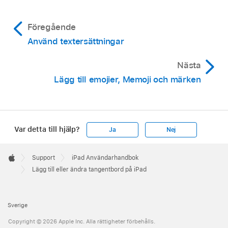
Föregående
Använd textersättningar
Nästa
Lägg till emojier, Memoji och märken
Var detta till hjälp?
Ja
Nej
Apple
Footer

Support
iPad Användarhandbok
Apple
Lägg till eller ändra tangentbord på iPad
Sverige
Copyright © 2026 Apple Inc. Alla rättigheter förbehålls.