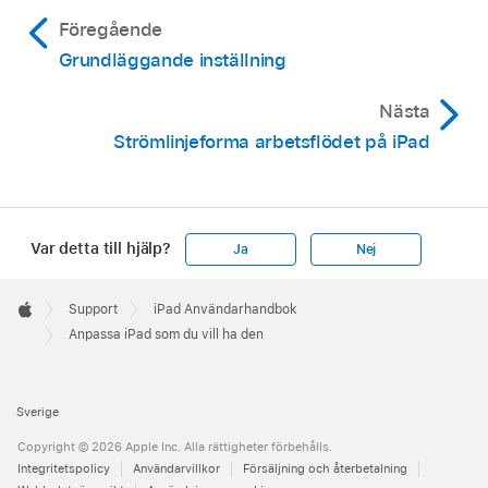
Föregående
Grundläggande inställning
Nästa
Strömlinjeforma arbetsflödet på iPad
Var detta till hjälp?
Ja
Nej
Apple
Footer

Support
iPad Användarhandbok
Apple
Anpassa iPad som du vill ha den
Sverige
Copyright © 2026 Apple Inc. Alla rättigheter förbehålls.
Integritetspolicy
Användarvillkor
Försäljning och återbetalning