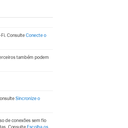
-Fi. Consulte
Conecte o
 terceiros também podem
Consulte
Sincronize o
so de conexões sem fio
das. Consulte
Escolha os