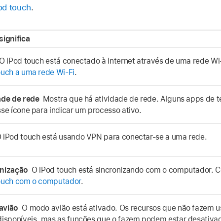
od touch
.
significa
O iPod touch está conectado à internet através de uma rede Wi
ouch a uma rede Wi‑Fi
.
ade de rede
Mostra que há atividade de rede. Alguns apps de
sse ícone para indicar um processo ativo.
 iPod touch está usando VPN para conectar-se a uma rede.
onização
O iPod touch está sincronizando com o computador. 
ouch com o computador
.
avião
O modo avião está ativado. Os recursos que não fazem u
disponíveis, mas as funções que o fazem podem estar desativa