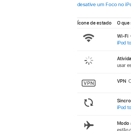
desative um Foco no iP
Ícone de estado
O que 
Wi-Fi
iPod t
Ativid
usar e
VPN
O
Sincr
iPod t
Modo 
estão 