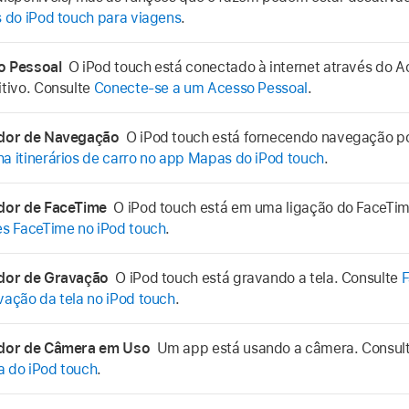
s do iPod touch para viagens
.
o Pessoal
O iPod touch está conectado à internet através do A
itivo. Consulte
Conecte-se a um Acesso Pessoal
.
ador de Navegação
O iPod touch está fornecendo navegação po
a itinerários de carro no app Mapas do iPod touch
.
ador de FaceTime
O iPod touch está em uma ligação do FaceTi
es FaceTime no iPod touch
.
ador de Gravação
O iPod touch está gravando a tela. Consulte
F
vação da tela no iPod touch
.
ador de Câmera em Uso
Um app está usando a câmera. Consul
 do iPod touch
.