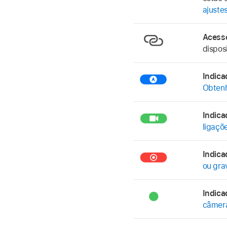
ajuste
Acess
dispos
Indic
Obtenh
Indic
ligaçõ
Indic
ou gra
Indic
câmera