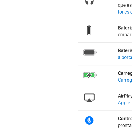
que es
fones 
Bateri
empare
Bater
a porc
Carre
Carreg
AirPl
Apple 
Contr
pronta