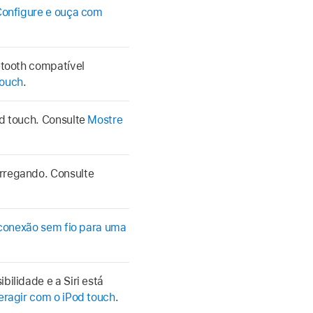
onfigure e ouça com
etooth compatível
touch
.
od touch. Consulte
Mostre
arregando. Consulte
 conexão sem fio para uma
bilidade e a Siri está
eragir com o iPod touch
.