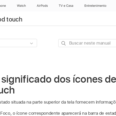
hone
Apple Watch
AirPods
TV e Casa
Entretenimento
od touch
Buscar
neste
manual
significado dos ícones d
ouch
stado situada na parte superior da tela fornecem informaçõ
 Foco, o ícone correspondente aparecerá na barra de esta