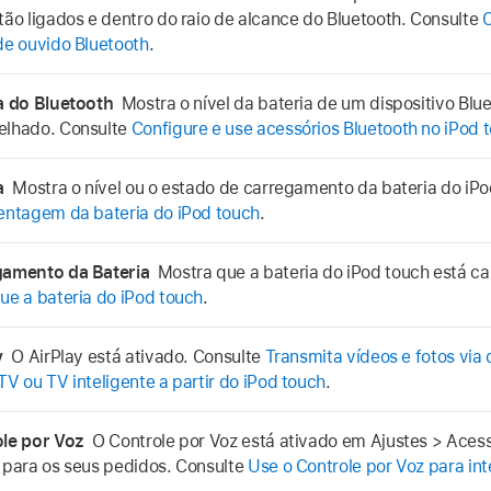
tão ligados e dentro do raio de alcance do Bluetooth. Consulte
C
de ouvido Bluetooth
.
a do Bluetooth
Mostra o nível da bateria de um dispositivo Blu
lhado. Consulte
Configure e use acessórios Bluetooth no iPod 
ia
Mostra o nível ou o estado de carregamento da bateria do iP
entagem da bateria do iPod touch
.
gamento da Bateria
Mostra que a bateria do iPod touch está c
ue a bateria do iPod touch
.
ay
O AirPlay está ativado. Consulte
Transmita vídeos e fotos via
TV ou TV inteligente a partir do iPod touch
.
ole por Voz
O Controle por Voz está ativado em Ajustes > Acessi
 para os seus pedidos. Consulte
Use o Controle por Voz para int