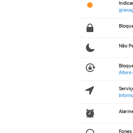
Indic
gravaç
Bloqu
Não P
Bloque
Altere
Serviç
inform
Alar
Fones