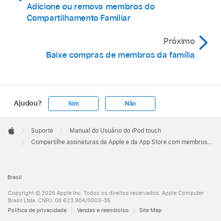
Adicione ou remova membros do
Compartilhamento Familiar
Próximo
Baixe compras de membros da família
Ajudou?
Sim
Não
Apple
Footer

Suporte
Manual do Usuário do iPod touch
Apple
Compartilhe assinaturas da Apple e da App Store com membros da família no iPod touch
Brasil
Copyright © 2026 Apple Inc. Todos os direitos reservados. Apple Computer
Brasil Ltda. CNPJ: 00.623.904/0003-35
Política de privacidade
Vendas e reembolso
Site Map