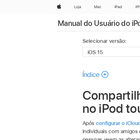
Apple
Loja
Mac
iPad
iP
Manual do Usuário do iP
Selecionar versão:
Índice
Compartilh
no iPod t
Após
configurar o iClou
individuais com amigos 
pessoas veem as altera