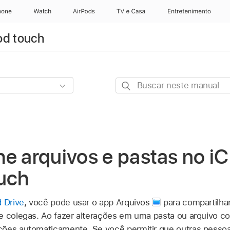
hone
Apple Watch
AirPods
TV e Casa
Entretenimento
od touch
Buscar
neste
manual
e arquivos e pastas no iC
ouch
d Drive
, você pode usar o app Arquivos
para compartilhar
e colegas. Ao fazer alterações em uma pasta ou arquivo co
ções automaticamente. Se você permitir que outras pesso